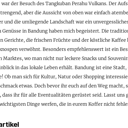
 war der Besuch des Tangkuban Perahu Vulkans. Der Aufs
trengend, aber die Aussicht von oben war einfach atembe
er und die umliegende Landschaft war ein unvergessliches
n Genüsse in Bandung haben mich begeistert. Die traditio
n Gerichte, die frischen Früchte und der köstliche Kaffe
nospen verwöhnt. Besonders empfehlenswert ist ein Bes
en Marktes, wo man nicht nur leckere Snacks und Souvenir
inblick in das lokale Leben erhält. Bandung ist eine Stadt
e! Ob man sich für Kultur, Natur oder Shopping interessier
schmack etwas. Doch bevor ihr euch auf den Weg macht, so
, dass ihr für alle Eventualitäten gerüstet seid. Lasst u
 wichtigsten Dinge werfen, die in eurem Koffer nicht fehle
rtikel