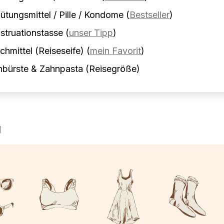
ütungsmittel / Pille / Kondome
(
Bestseller
)
truationstasse
(
unser Tipp
)
hmittel (Reiseseife)
(
mein Favorit
)
nbürste & Zahnpasta (Reisegröße)
g