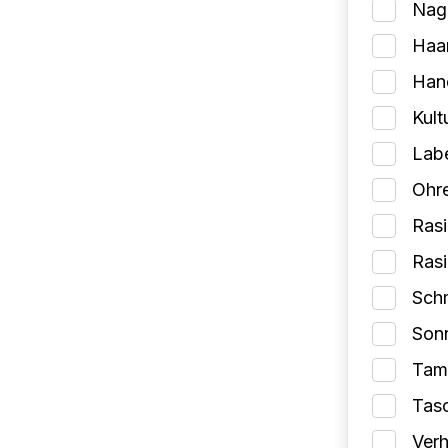
Nage
Haa
Han
Kult
Lab
Ohr
Rasi
Ras
Schm
Son
Tam
Tas
Verh