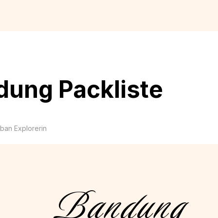
dung Packliste
rban Explorerin
Bandung