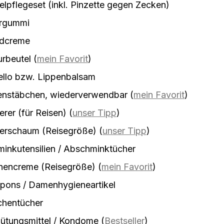
lpflegeset (inkl. Pinzette gegen Zecken)
rgummi
dcreme
urbeutel
(
mein Favorit
)
ello bzw. Lippenbalsam
enstäbchen, wiederverwendbar
(
mein Favorit
)
erer (für Reisen)
(
unser Tipp
)
ierschaum (Reisegröße)
(
unser Tipp
)
inkutensilien / Abschminktücher
nencreme (Reisegröße)
(
mein Favorit
)
pons / Damenhygieneartikel
chentücher
ütungsmittel / Kondome
(
Bestseller
)