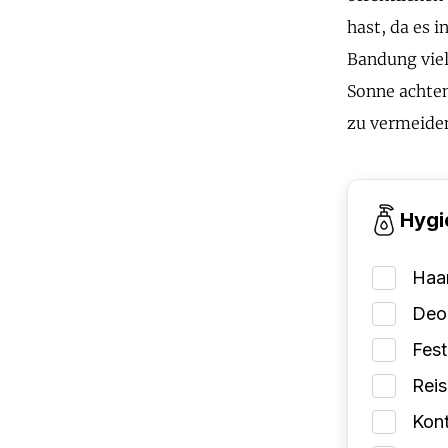
hast, da es 
Bandung viel
Sonne achte
zu vermeiden
Hygi
Haa
Deo
Fes
Reis
Kont