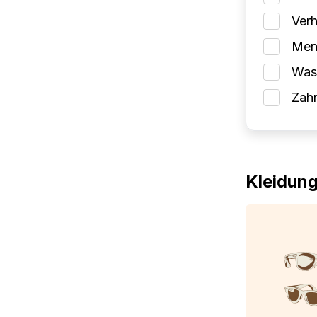
Verh
Mens
Wasc
Zah
Kleidun