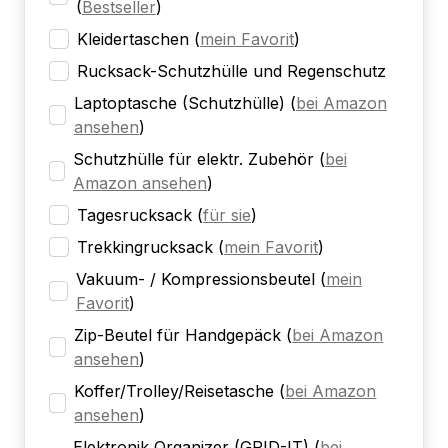
(
Bestseller
)
Kleidertaschen
(
mein Favorit
)
Rucksack-Schutzhülle und Regenschutz
Laptoptasche (Schutzhülle)
(
bei Amazon
ansehen
)
Schutzhülle für elektr. Zubehör
(
bei
Amazon ansehen
)
Tagesrucksack
(
für sie
)
Trekkingrucksack
(
mein Favorit
)
Vakuum- / Kompressionsbeutel
(
mein
Favorit
)
Zip-Beutel für Handgepäck
(
bei Amazon
ansehen
)
Koffer/Trolley/Reisetasche
(
bei Amazon
ansehen
)
Elektronik Organizer (GRID-IT)
(
bei