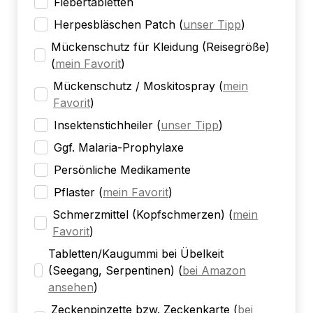
Fiebertabletten
Herpesbläschen Patch
(
unser Tipp
)
Mückenschutz für Kleidung (Reisegröße)
(
mein Favorit
)
Mückenschutz / Moskitospray
(
mein
Favorit
)
Insektenstichheiler
(
unser Tipp
)
Ggf. Malaria-Prophylaxe
Persönliche Medikamente
Pflaster
(
mein Favorit
)
Schmerzmittel (Kopfschmerzen)
(
mein
Favorit
)
Tabletten/Kaugummi bei Übelkeit
(Seegang, Serpentinen)
(
bei Amazon
ansehen
)
Zeckenpinzette bzw. Zeckenkarte
(
bei