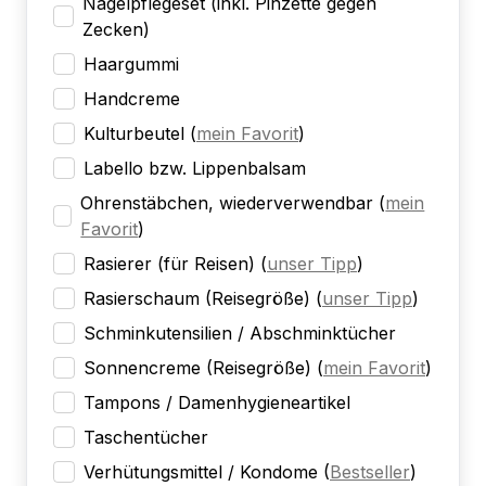
Nagelpflegeset (inkl. Pinzette gegen
Zecken)
Haargummi
Handcreme
Kulturbeutel
(
mein Favorit
)
Labello bzw. Lippenbalsam
Ohrenstäbchen, wiederverwendbar
(
mein
Favorit
)
Rasierer (für Reisen)
(
unser Tipp
)
Rasierschaum (Reisegröße)
(
unser Tipp
)
Schminkutensilien / Abschminktücher
Sonnencreme (Reisegröße)
(
mein Favorit
)
Tampons / Damenhygieneartikel
Taschentücher
Verhütungsmittel / Kondome
(
Bestseller
)