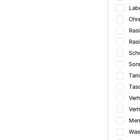
Lab
Ohr
Rasi
Ras
Schm
Son
Tam
Tas
Verh
Verh
Mens
Wasc