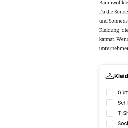
Baumwollklei
Da die Sonne 
und Sonnensc
Kleidung, di
kannst. Wenn
unternehmen
Klei
Gürt
Schl
T-Sh
Soc