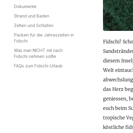
Dokumente
Strand und Baden
Zelten und Schlafen
Packen für die Jahreszeiten in
Fidschi
Fidschi! Sch
Was man NICHT mit nach
Sandstränden
Fidschi nehmen sollte
diesem Insel
FAQs zum Fidschi-Urlaub
Welt eintauc
abwechslungs
das Herz beg
geniessen, b
euch beim Su
tropische Ve
köstliche fi