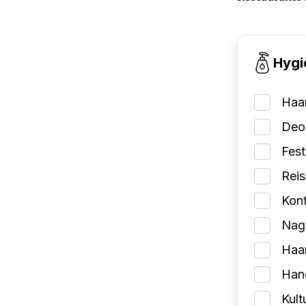
Hygi
Haa
Deo
Fes
Reis
Kont
Nage
Haa
Han
Kult