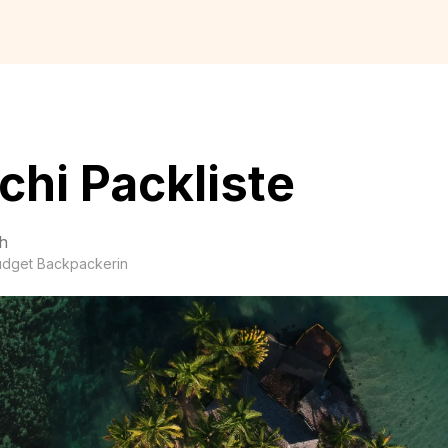
chi Packliste
h
udget Backpackerin