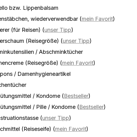
ello bzw. Lippenbalsam
enstäbchen, wiederverwendbar
(
mein Favorit
)
erer (für Reisen)
(
unser Tipp
)
ierschaum (Reisegröße)
(
unser Tipp
)
inkutensilien / Abschminktücher
nencreme (Reisegröße)
(
mein Favorit
)
pons / Damenhygieneartikel
chentücher
ütungsmittel / Kondome
(
Bestseller
)
ütungsmittel / Pille / Kondome
(
Bestseller
)
truationstasse
(
unser Tipp
)
hmittel (Reiseseife)
(
mein Favorit
)