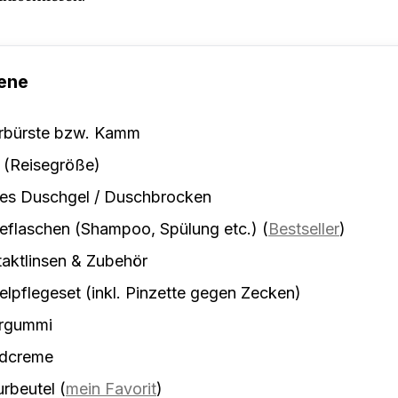
ene
rbürste bzw. Kamm
 (Reisegröße)
tes Duschgel / Duschbrocken
eflaschen (Shampoo, Spülung etc.)
(
Bestseller
)
aktlinsen & Zubehör
lpflegeset (inkl. Pinzette gegen Zecken)
rgummi
dcreme
urbeutel
(
mein Favorit
)