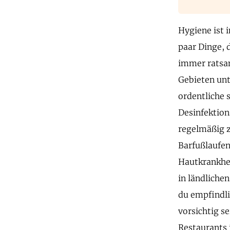
Hygiene ist 
paar Dinge, d
immer ratsam
Gebieten unt
ordentliche s
Desinfektion
regelmäßig z
Barfußlaufen
Hautkrankhei
in ländliche
du empfindli
vorsichtig s
Restaurants 