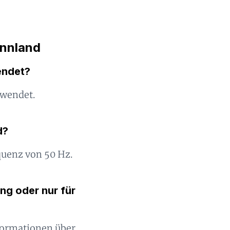
innland
endet?
rwendet.
d?
quenz von 50 Hz.
ng oder nur für
nformationen über