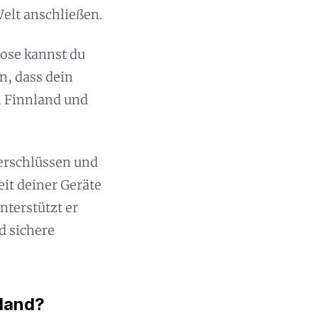
Welt anschließen.
ose kannst du
n, dass dein
n Finnland und
verschlüssen und
it deiner Geräte
nterstützt er
d sichere
land?