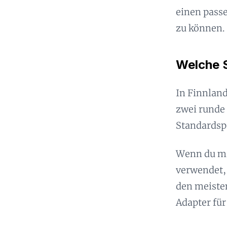
einen pass
zu können.
Welche 
In Finnlan
zwei runde 
Standardspa
Wenn du mit
verwendet, 
den meisten
Adapter für