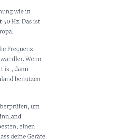
nnung wie in
 50 Hz. Das ist
ropa.
die Frequenz
gswandler. Wenn
 ist, dann
nland benutzen
 überprüfen, um
Finnland
besten, einen
ass deine Geräte