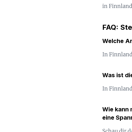
in Finnland
FAQ: St
Welche Ar
In Finnlan
Was ist d
In Finnland
Wie kann m
eine Span
Schau dir d