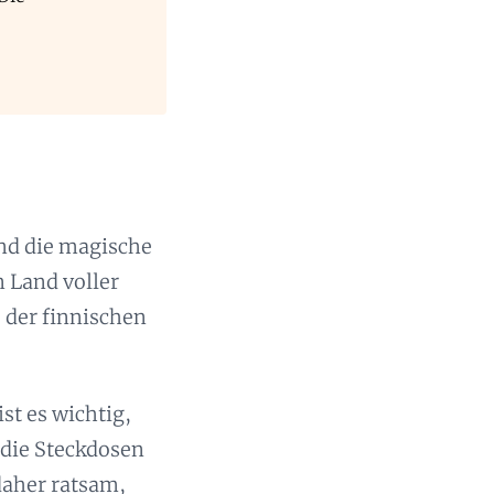
nd die magische
n Land voller
e der finnischen
st es wichtig,
 die Steckdosen
 daher ratsam,