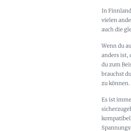
In Finnland
vielen ande
auch die gl
Wenn du au
anders ist
du zum Beis
brauchst d
zu können.
Es ist imme
sicherzuge
kompatibel 
Spannungsw