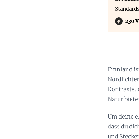
Standard
230 V
Finnland i
Nordlichter
Kontraste, 
Natur bietet
Um deine el
dass du dic
und Stecker