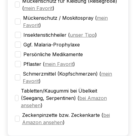
Mückenschutz für Kleidung (Reisegröße)
(
mein Favorit
)
Mückenschutz / Moskitospray
(
mein
Favorit
)
Insektenstichheiler
(
unser Tipp
)
Ggf. Malaria-Prophylaxe
Persönliche Medikamente
Pflaster
(
mein Favorit
)
Schmerzmittel (Kopfschmerzen)
(
mein
Favorit
)
Tabletten/Kaugummi bei Übelkeit
(Seegang, Serpentinen)
(
bei Amazon
ansehen
)
Zeckenpinzette bzw. Zeckenkarte
(
bei
Amazon ansehen
)