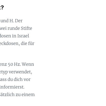
t?
 und H. Der
wei runde Stifte
osen in Israel
eckdosen, die für
uenz 50 Hz. Wenn
ertyp verwendet,
ass du dich vor
informierst.
ätzlich zu einem