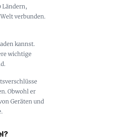
0 Ländern,
r Welt verbunden.
laden kannst.
ere wichtige
d.
itsverschlüsse
en. Obwohl er
 von Geräten und
.
el?