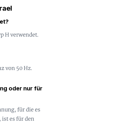
rael
et?
yp H verwendet.
nz von 50 Hz.
ng oder nur für
nnung, für die es
ist es für den