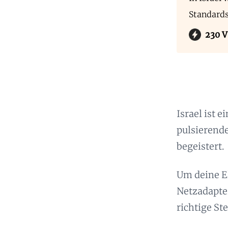
Standard
230 V
Israel ist 
pulsierend
begeistert.
Um deine El
Netzadapter
richtige S