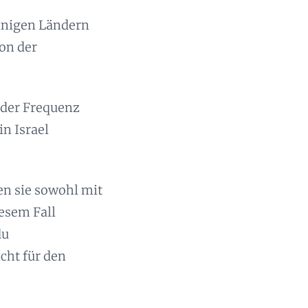
einigen Ländern
von der
oder Frequenz
n Israel
en sie sowohl mit
iesem Fall
du
cht für den