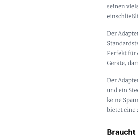
seinen viel
einschließl
Der Adapte
Standardste
Perfekt für
Geräte, dam
Der Adapter
und ein St
keine Spann
bietet eine
Braucht 