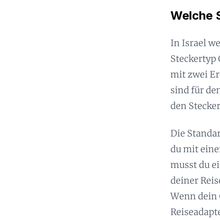
Welche S
In Israel w
Steckertyp 
mit zwei Er
sind für de
den Stecker
Die Standar
du mit eine
musst du ei
deiner Rei
Wenn dein 
Reiseadapt