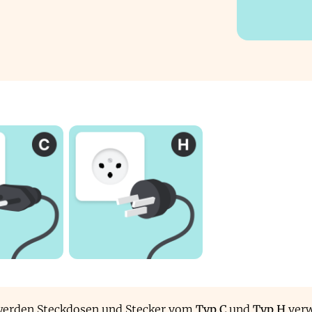
 werden Steckdosen und Stecker vom
Typ C
und
Typ H
verw