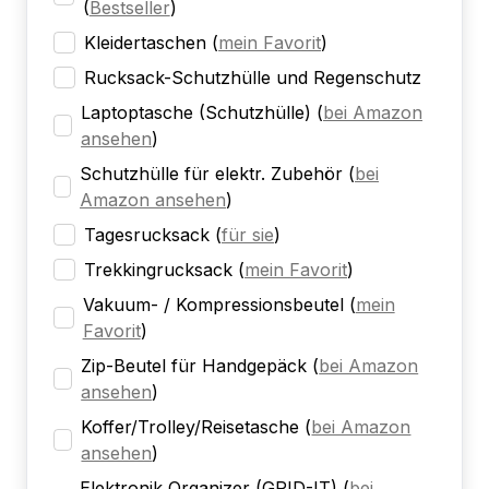
(
Bestseller
)
Kleidertaschen
(
mein Favorit
)
Rucksack-Schutzhülle und Regenschutz
Laptoptasche (Schutzhülle)
(
bei Amazon
ansehen
)
Schutzhülle für elektr. Zubehör
(
bei
Amazon ansehen
)
Tagesrucksack
(
für sie
)
Trekkingrucksack
(
mein Favorit
)
Vakuum- / Kompressionsbeutel
(
mein
Favorit
)
Zip-Beutel für Handgepäck
(
bei Amazon
ansehen
)
Koffer/Trolley/Reisetasche
(
bei Amazon
ansehen
)
Elektronik Organizer (GRID-IT)
(
bei