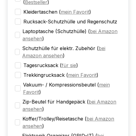
(
Bestseller
)
Kleidertaschen
(
mein Favorit
)
Rucksack-Schutzhülle und Regenschutz
Laptoptasche (Schutzhülle)
(
bei Amazon
ansehen
)
Schutzhülle für elektr. Zubehör
(
bei
Amazon ansehen
)
Tagesrucksack
(
für sie
)
Trekkingrucksack
(
mein Favorit
)
Vakuum- / Kompressionsbeutel
(
mein
Favorit
)
Zip-Beutel für Handgepäck
(
bei Amazon
ansehen
)
Koffer/Trolley/Reisetasche
(
bei Amazon
ansehen
)
Elektronik Organizer (GRID-IT)
(
bei