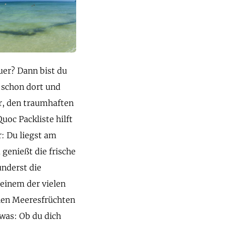
uer? Dann bist du
t schon dort und
r, den traumhaften
oc Packliste hilft
r: Du liegst am
genießt die frische
nderst die
 einem der vielen
chen Meeresfrüchten
twas: Ob du dich