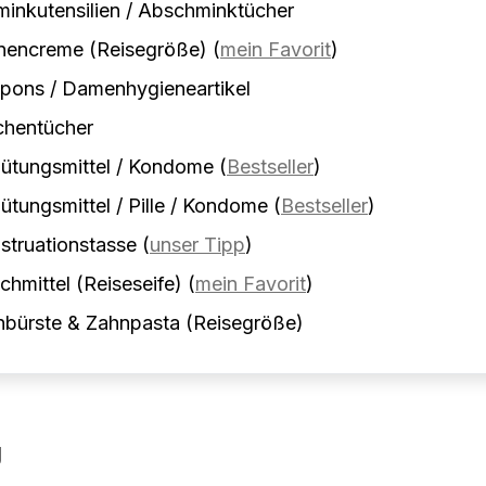
inkutensilien / Abschminktücher
nencreme (Reisegröße)
(
mein Favorit
)
pons / Damenhygieneartikel
chentücher
ütungsmittel / Kondome
(
Bestseller
)
ütungsmittel / Pille / Kondome
(
Bestseller
)
truationstasse
(
unser Tipp
)
hmittel (Reiseseife)
(
mein Favorit
)
nbürste & Zahnpasta (Reisegröße)
g