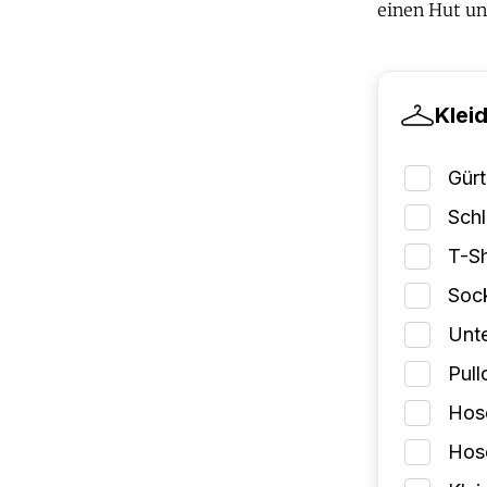
einen Hut un
Klei
Gürt
Schl
T-Sh
Soc
Unt
Pull
Hose
Hose