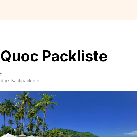
Quoc Packliste
h
udget Backpackerin