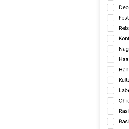
Deo
Fes
Reis
Kont
Nage
Haa
Han
Kult
Lab
Ohr
Rasi
Ras