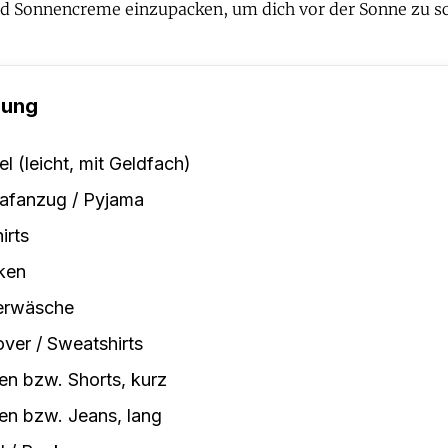
d Sonnencreme einzupacken, um dich vor der Sonne zu s
dung
el (leicht, mit Geldfach)
afanzug / Pyjama
irts
ken
erwäsche
over / Sweatshirts
n bzw. Shorts, kurz
n bzw. Jeans, lang