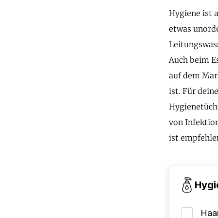
Hygiene ist 
etwas unorden
Leitungswass
Auch beim Es
auf dem Mark
ist. Für dei
Hygienetüche
von Infektio
ist empfehle
Hygi
Haa