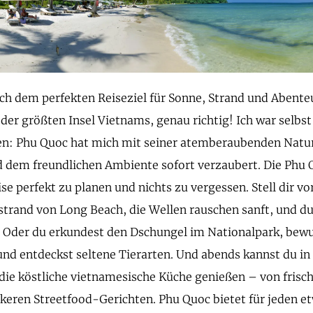
ch dem perfekten Reiseziel für Sonne, Strand und Abente
 der größten Insel Vietnams, genau richtig! Ich war selbs
en: Phu Quoc hat mich mit seiner atemberaubenden Natu
 dem freundlichen Ambiente sofort verzaubert. Die Phu Qu
ise perfekt zu planen und nichts zu vergessen. Stell dir vo
trand von Long Beach, die Wellen rauschen sanft, und du 
 Oder du erkundest den Dschungel im Nationalpark, bewu
und entdeckst seltene Tierarten. Und abends kannst du in
die köstliche vietnamesische Küche genießen – von fris
eckeren Streetfood-Gerichten. Phu Quoc bietet für jeden e