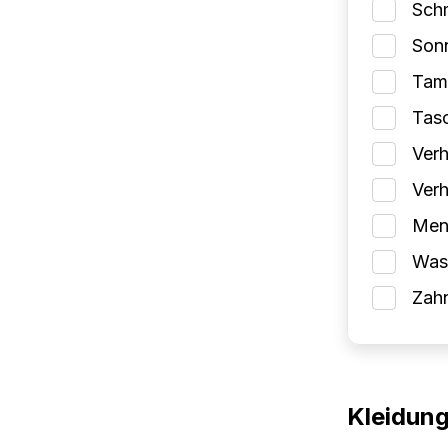
Schm
Son
Tam
Tas
Verh
Verh
Mens
Wasc
Zah
Kleidun