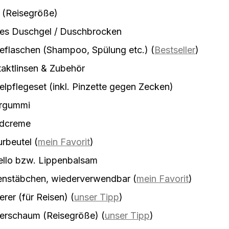
 (Reisegröße)
tes Duschgel / Duschbrocken
eflaschen (Shampoo, Spülung etc.)
(
Bestseller
)
aktlinsen & Zubehör
lpflegeset (inkl. Pinzette gegen Zecken)
rgummi
dcreme
urbeutel
(
mein Favorit
)
ello bzw. Lippenbalsam
enstäbchen, wiederverwendbar
(
mein Favorit
)
erer (für Reisen)
(
unser Tipp
)
ierschaum (Reisegröße)
(
unser Tipp
)