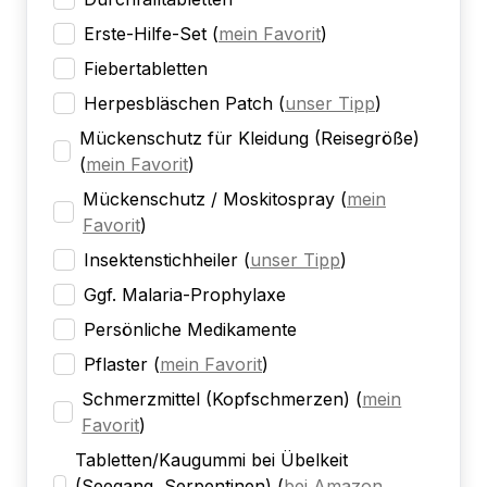
Erste-Hilfe-Set
(
mein Favorit
)
Fiebertabletten
Herpesbläschen Patch
(
unser Tipp
)
Mückenschutz für Kleidung (Reisegröße)
(
mein Favorit
)
Mückenschutz / Moskitospray
(
mein
Favorit
)
Insektenstichheiler
(
unser Tipp
)
Ggf. Malaria-Prophylaxe
Persönliche Medikamente
Pflaster
(
mein Favorit
)
Schmerzmittel (Kopfschmerzen)
(
mein
Favorit
)
Tabletten/Kaugummi bei Übelkeit
(Seegang, Serpentinen)
(
bei Amazon