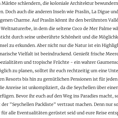
 Märkte schlendern, die koloniale Architektur bewundern 
en. Doch auch die anderen Inseln wie Praslin, La Digue un
igenen Charme. Auf Praslin könnt ihr den berühmten Vall
eltnaturerbe, in dem die seltene Coco de Mer Palme wä
ticht durch seine unberührte Schönheit und die Möglichk
nsel zu erkunden. Aber nicht nur die Natur ist ein Highlig
inarische Vielfalt ist beeindruckend. Genießt frische Meer
pezialitäten und tropische Früchte - ein wahrer Gaume
glich zu planen, solltet ihr euch rechtzeitig um eine Un
en Resorts bis hin zu gemütlichen Pensionen ist für jede
die Anreise ist unkompliziert, da die Seychellen über eine
rfügen. Bevor ihr euch auf den Weg ins Paradies macht, so
t der "Seychellen Packliste" vertraut machen. Denn nur so
r für alle Eventualitäten gerüstet seid und eure Reise en