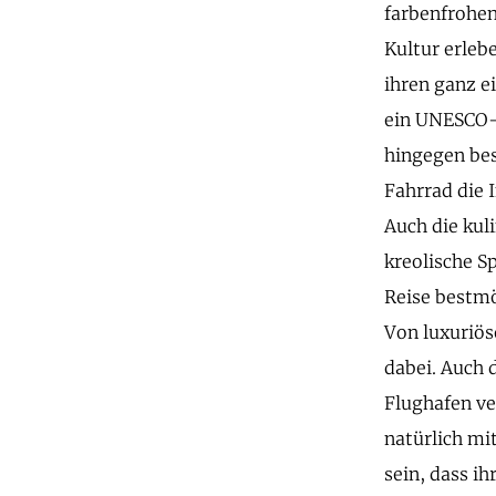
farbenfrohen
Kultur erleb
ihren ganz e
ein UNESCO-W
hingegen bes
Fahrrad die I
Auch die kul
kreolische S
Reise bestmö
Von luxuriös
dabei. Auch 
Flughafen ve
natürlich mi
sein, dass ih