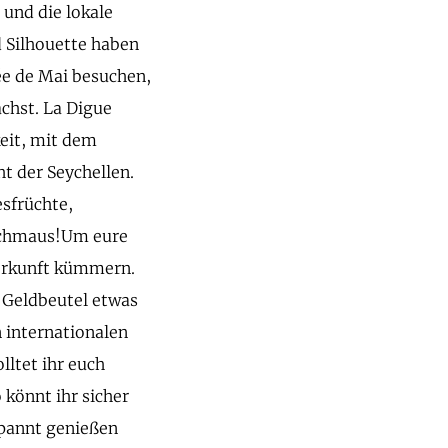
und die lokale
d Silhouette haben
ée de Mai besuchen,
chst. La Digue
eit, mit dem
ht der Seychellen.
esfrüchte,
nschmaus!Um eure
terkunft kümmern.
n Geldbeutel etwas
n internationalen
lltet ihr euch
 könnt ihr sicher
tspannt genießen