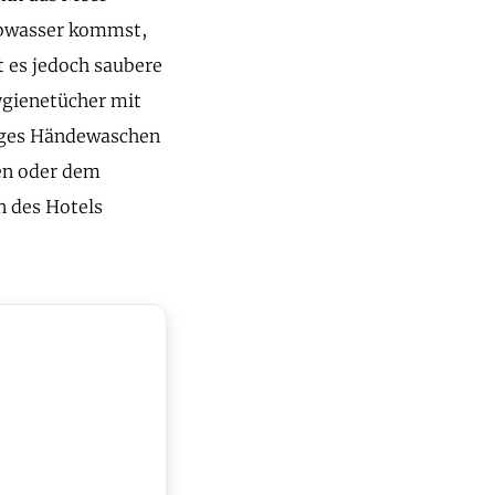
 Abwasser kommst,
t es jedoch saubere
Hygienetücher mit
ßiges Händewaschen
ten oder dem
n des Hotels