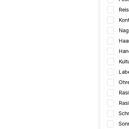
Reis
Kont
Nage
Haa
Han
Kult
Lab
Ohr
Rasi
Ras
Schm
Son