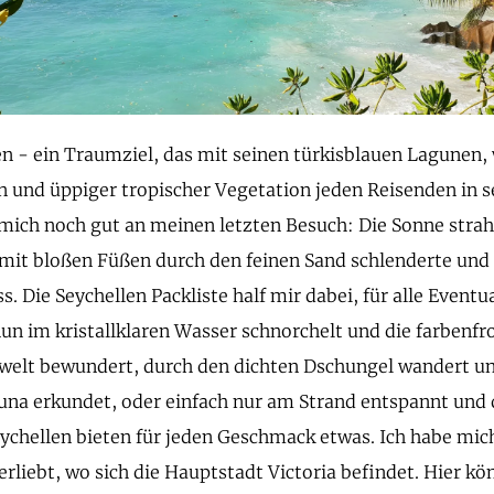
en - ein Traumziel, das mit seinen türkisblauen Lagunen,
 und üppiger tropischer Vegetation jeden Reisenden in s
 mich noch gut an meinen letzten Besuch: Die Sonne str
mit bloßen Füßen durch den feinen Sand schlenderte und
. Die Seychellen Packliste half mir dabei, für alle Eventu
 nun im kristallklaren Wasser schnorchelt und die farbenfr
elt bewundert, durch den dichten Dschungel wandert und
una erkundet, oder einfach nur am Strand entspannt und 
Seychellen bieten für jeden Geschmack etwas. Ich habe mic
rliebt, wo sich die Hauptstadt Victoria befindet. Hier kön