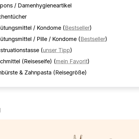
pons / Damenhygieneartikel
chentücher
ütungsmittel / Kondome
(
Bestseller
)
ütungsmittel / Pille / Kondome
(
Bestseller
)
truationstasse
(
unser Tipp
)
hmittel (Reiseseife)
(
mein Favorit
)
nbürste & Zahnpasta (Reisegröße)
g