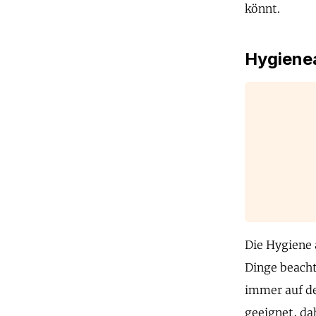
könnt.
Hygienea
Die Hygiene 
Dinge beacht
immer auf de
geeignet, da