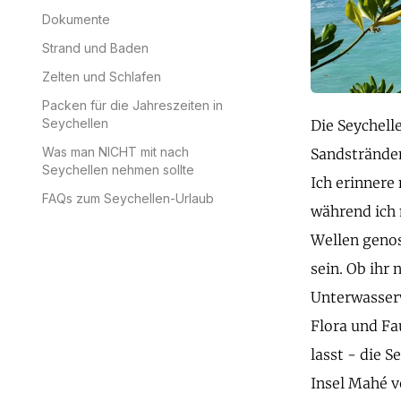
Dokumente
Strand und Baden
Zelten und Schlafen
Packen für die Jahreszeiten in
Seychellen
Die Seychell
Was man NICHT mit nach
Sandstränden
Seychellen nehmen sollte
Ich erinnere
FAQs zum Seychellen-Urlaub
während ich 
Wellen genoss
sein. Ob ihr
Unterwasserw
Flora und Fa
lasst - die 
Insel Mahé ve