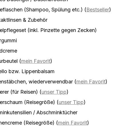
eflaschen (Shampoo, Spülung etc.)
(
Bestseller
)
aktlinsen & Zubehör
lpflegeset (inkl. Pinzette gegen Zecken)
rgummi
dcreme
urbeutel
(
mein Favorit
)
ello bzw. Lippenbalsam
enstäbchen, wiederverwendbar
(
mein Favorit
)
erer (für Reisen)
(
unser Tipp
)
ierschaum (Reisegröße)
(
unser Tipp
)
inkutensilien / Abschminktücher
nencreme (Reisegröße)
(
mein Favorit
)