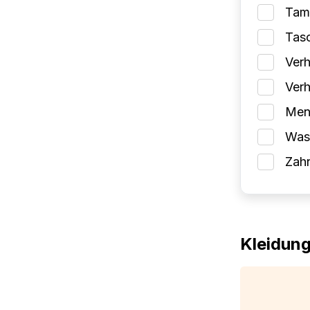
Tam
Tas
Verh
Verh
Mens
Wasc
Zah
Kleidun