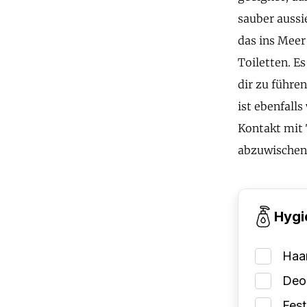
sauber aussi
das ins Meer
Toiletten. E
dir zu führe
ist ebenfall
Kontakt mit 
abzuwischen,
Hygi
Haa
Deo
Fes