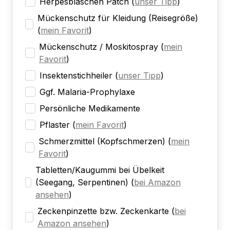
Herpesbläschen Patch
(
unser Tipp
)
Mückenschutz für Kleidung (Reisegröße)
(
mein Favorit
)
Mückenschutz / Moskitospray
(
mein
Favorit
)
Insektenstichheiler
(
unser Tipp
)
Ggf. Malaria-Prophylaxe
Persönliche Medikamente
Pflaster
(
mein Favorit
)
Schmerzmittel (Kopfschmerzen)
(
mein
Favorit
)
Tabletten/Kaugummi bei Übelkeit
(Seegang, Serpentinen)
(
bei Amazon
ansehen
)
Zeckenpinzette bzw. Zeckenkarte
(
bei
Amazon ansehen
)