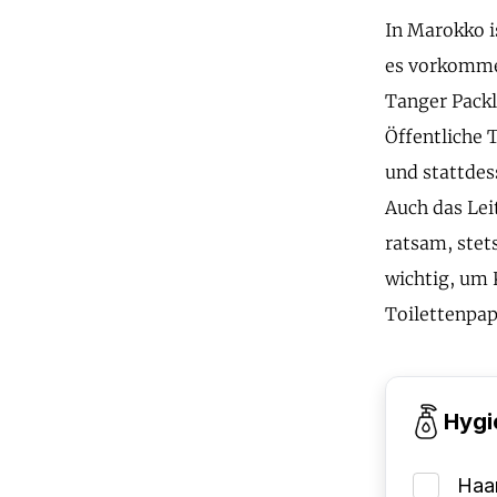
In Marokko i
es vorkommen
Tanger Packl
Öffentliche 
und stattdes
Auch das Leit
ratsam, stet
wichtig, um 
Toilettenpap
Hygi
Haa