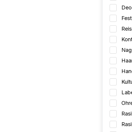
Deo
Fes
Reis
Kont
Nage
Haa
Han
Kult
Lab
Ohr
Rasi
Ras