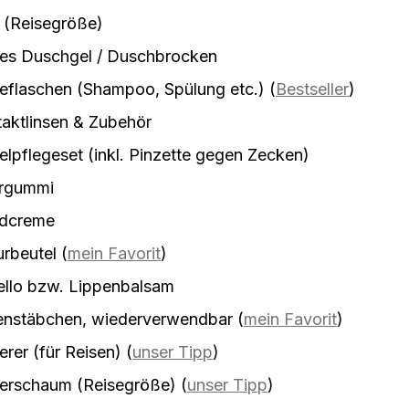
 (Reisegröße)
tes Duschgel / Duschbrocken
eflaschen (Shampoo, Spülung etc.)
(
Bestseller
)
aktlinsen & Zubehör
lpflegeset (inkl. Pinzette gegen Zecken)
rgummi
dcreme
urbeutel
(
mein Favorit
)
ello bzw. Lippenbalsam
enstäbchen, wiederverwendbar
(
mein Favorit
)
erer (für Reisen)
(
unser Tipp
)
ierschaum (Reisegröße)
(
unser Tipp
)