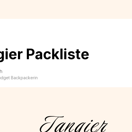
ier Packliste
h
udget Backpackerin
Tangier