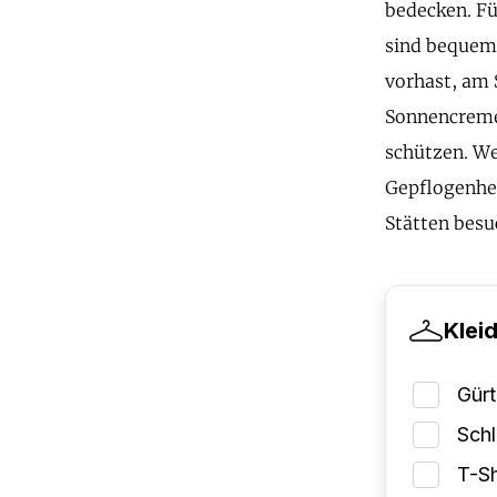
bedecken. Fü
sind bequeme
vorhast, am 
Sonnencreme 
schützen. We
Gepflogenhei
Stätten besu
Klei
Gürt
Schl
T-Sh