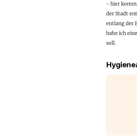
- hier komme
der Stadt en
entlang der 
habe ich ein
soll.
Hygienea