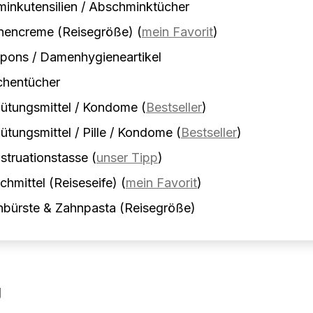
inkutensilien / Abschminktücher
nencreme (Reisegröße)
(
mein Favorit
)
pons / Damenhygieneartikel
chentücher
ütungsmittel / Kondome
(
Bestseller
)
ütungsmittel / Pille / Kondome
(
Bestseller
)
truationstasse
(
unser Tipp
)
hmittel (Reiseseife)
(
mein Favorit
)
nbürste & Zahnpasta (Reisegröße)
g