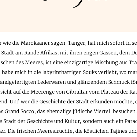
r wie die Marokkaner sagen, Tanger, hat mich sofort in s
 Stadt am Rande Afrikas, mit ihren engen Gassen, dem D
chen des Meeres, ist eine einzigartige Mischung aus Tra
 habe mich in die labyrinthartigen Souks verliebt, wo m
handgefertigten Lederwaren und glänzendem Schmuck för
ssicht auf die Meerenge von Gibraltar vom Plateau der Kas
d. Und wer die Geschichte der Stadt erkunden möchte, d
s Grand Socco, das ehemalige jüdische Viertel, besuchen.
ne Stadt der Geschichte und Kultur, sondern auch ein Parad
r. Die frischen Meeresfrüchte, die köstlichen Tajines un