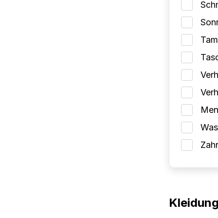
Schm
Son
Tam
Tas
Verh
Verh
Mens
Wasc
Zah
Kleidun