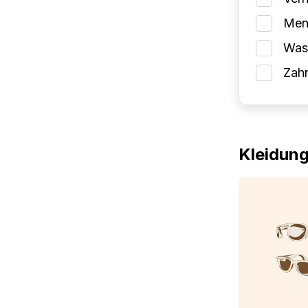
Mens
Wasc
Zah
Kleidun