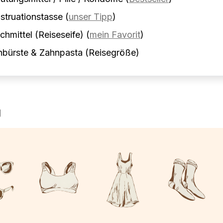
truationstasse
(
unser Tipp
)
hmittel (Reiseseife)
(
mein Favorit
)
nbürste & Zahnpasta (Reisegröße)
g