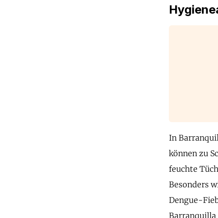
Hygienea
In Barranquil
können zu Sc
feuchte Tüch
Besonders wi
Dengue-Fieb
Barranquilla