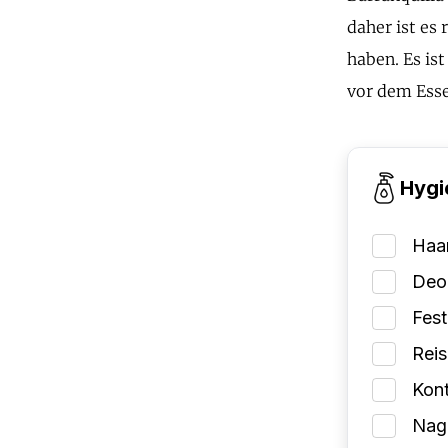
daher ist es
haben. Es is
vor dem Ess
Hygi
Haa
Deo
Fes
Reis
Kont
Nage