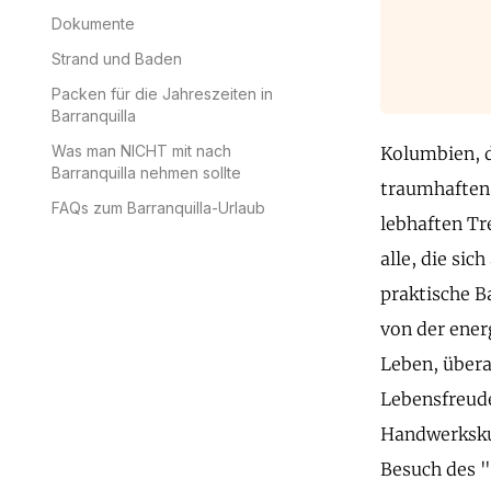
Dokumente
Strand und Baden
Packen für die Jahreszeiten in
Barranquilla
Was man NICHT mit nach
Kolumbien, 
Barranquilla nehmen sollte
traumhaften 
FAQs zum Barranquilla-Urlaub
lebhaften Tr
alle, die sic
praktische B
von der ener
Leben, übera
Lebensfreude
Handwerkskun
Besuch des "