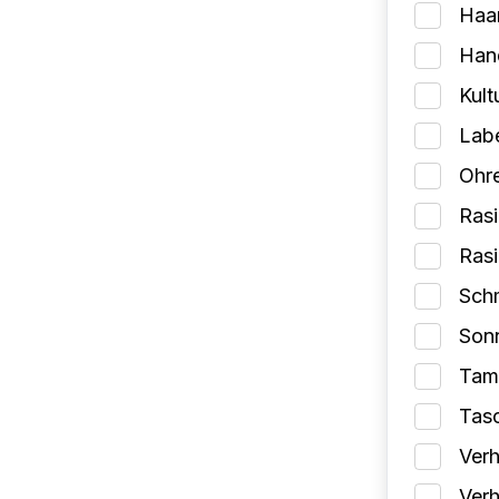
Haa
Han
Kult
Lab
Ohr
Rasi
Ras
Schm
Son
Tam
Tas
Verh
Verh