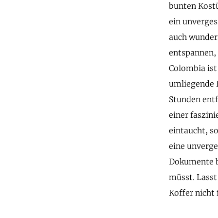
bunten Kost
ein unvergess
auch wunders
entspannen,
Colombia ist
umliegende R
Stunden entf
einer faszin
eintaucht, so
eine unverge
Dokumente bis
müsst. Lasst
Koffer nicht 