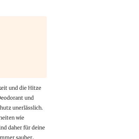
keit und die Hitze
 Deodorant und
hutz unerlässlich.
heiten wie
nd daher für deine
 immer sauber,