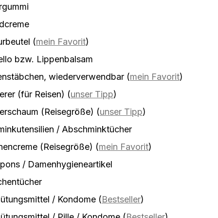
rgummi
dcreme
urbeutel
(
mein Favorit
)
ello bzw. Lippenbalsam
enstäbchen, wiederverwendbar
(
mein Favorit
)
erer (für Reisen)
(
unser Tipp
)
ierschaum (Reisegröße)
(
unser Tipp
)
inkutensilien / Abschminktücher
nencreme (Reisegröße)
(
mein Favorit
)
pons / Damenhygieneartikel
chentücher
ütungsmittel / Kondome
(
Bestseller
)
ütungsmittel / Pille / Kondome
(
Bestseller
)