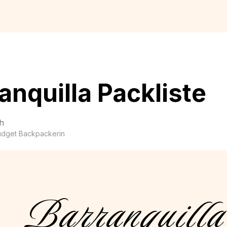
anquilla Packliste
h
udget Backpackerin
Barranquilla