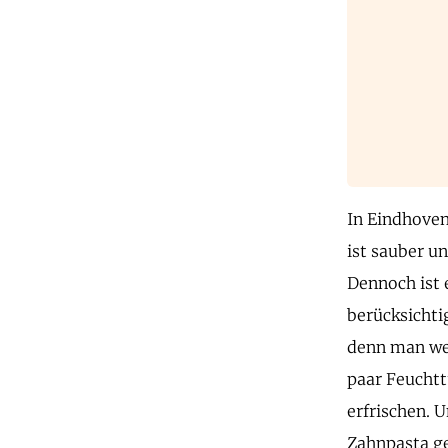
In Eindhoven
ist sauber un
Dennoch ist 
berücksichti
denn man wei
paar Feuchtt
erfrischen. 
Zahnpasta ge