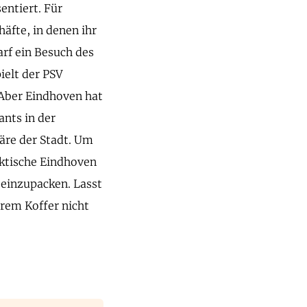
entiert. Für
äfte, in denen ihr
arf ein Besuch des
ielt der PSV
 Aber Eindhoven hat
ants in der
äre der Stadt. Um
aktische Eindhoven
 einzupacken. Lasst
urem Koffer nicht