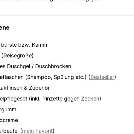
ene
rbürste bzw. Kamm
 (Reisegröße)
tes Duschgel / Duschbrocken
eflaschen (Shampoo, Spülung etc.)
(
Bestseller
)
aktlinsen & Zubehör
lpflegeset (inkl. Pinzette gegen Zecken)
rgummi
dcreme
urbeutel
(
mein Favorit
)