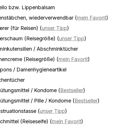
ello bzw. Lippenbalsam
enstäbchen, wiederverwendbar
(
mein Favorit
)
erer (für Reisen)
(
unser Tipp
)
ierschaum (Reisegröße)
(
unser Tipp
)
inkutensilien / Abschminktücher
nencreme (Reisegröße)
(
mein Favorit
)
pons / Damenhygieneartikel
chentücher
ütungsmittel / Kondome
(
Bestseller
)
ütungsmittel / Pille / Kondome
(
Bestseller
)
truationstasse
(
unser Tipp
)
hmittel (Reiseseife)
(
mein Favorit
)