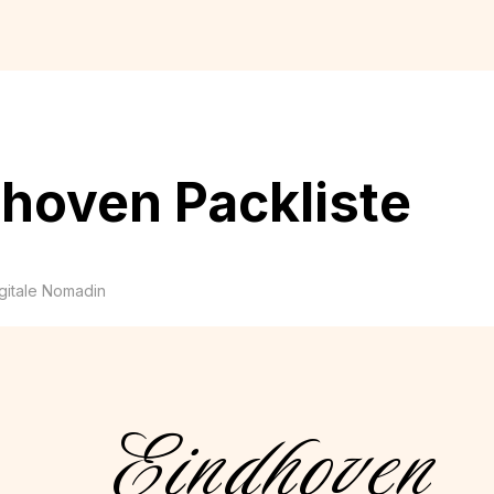
hoven Packliste
igitale Nomadin
Eindhoven