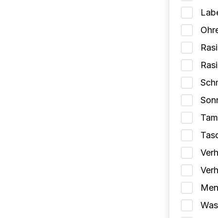
Lab
Ohr
Rasi
Ras
Schm
Son
Tam
Tas
Verh
Verh
Mens
Wasc