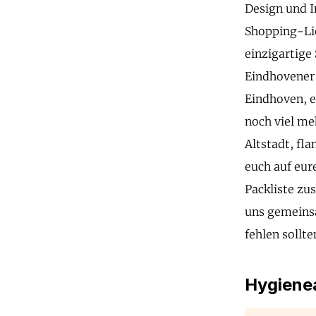
Design und I
Shopping-Lie
einzigartige
Eindhovener F
Eindhoven, e
noch viel me
Altstadt, fl
euch auf eur
Packliste zu
uns gemeinsa
fehlen sollte
Hygienea