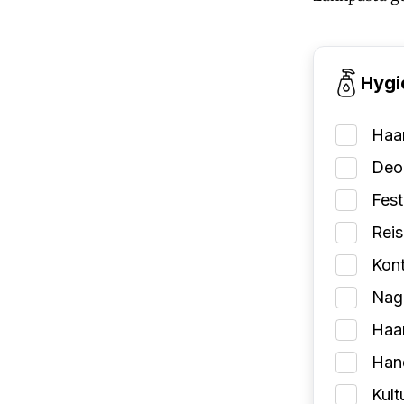
Hygi
Haa
Deo
Fes
Reis
Kont
Nage
Haa
Han
Kult