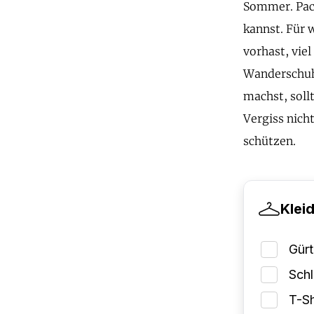
Sommer. Pack
kannst. Für 
vorhast, vie
Wanderschuhe
machst, soll
Vergiss nich
schützen.
Klei
Gürt
Schl
T-Sh