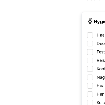
Hygi
Haa
Deo
Fes
Reis
Kont
Nage
Haa
Han
Kult