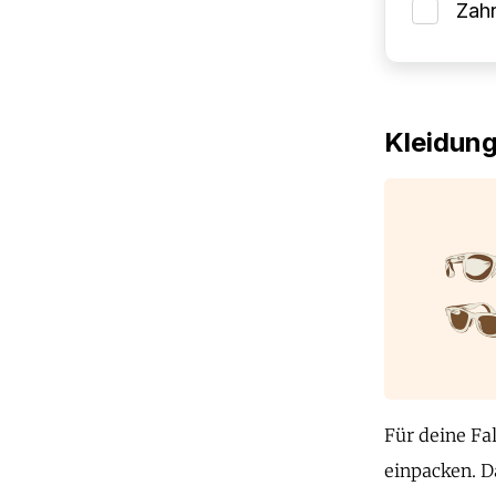
Zah
Kleidun
Für deine Fa
einpacken. D