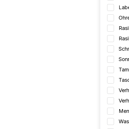
Lab
Ohr
Rasi
Ras
Schm
Son
Tam
Tas
Verh
Verh
Mens
Wasc