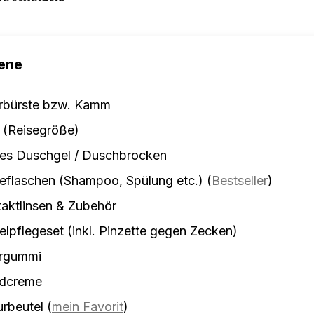
ene
rbürste bzw. Kamm
 (Reisegröße)
tes Duschgel / Duschbrocken
eflaschen (Shampoo, Spülung etc.)
(
Bestseller
)
aktlinsen & Zubehör
lpflegeset (inkl. Pinzette gegen Zecken)
rgummi
dcreme
urbeutel
(
mein Favorit
)