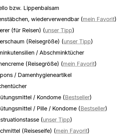
ello bzw. Lippenbalsam
enstäbchen, wiederverwendbar
(
mein Favorit
)
erer (für Reisen)
(
unser Tipp
)
ierschaum (Reisegröße)
(
unser Tipp
)
inkutensilien / Abschminktücher
nencreme (Reisegröße)
(
mein Favorit
)
pons / Damenhygieneartikel
chentücher
ütungsmittel / Kondome
(
Bestseller
)
ütungsmittel / Pille / Kondome
(
Bestseller
)
truationstasse
(
unser Tipp
)
hmittel (Reiseseife)
(
mein Favorit
)