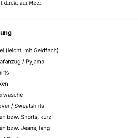
gt direkt am Meer.
dung
el (leicht, mit Geldfach)
afanzug / Pyjama
irts
ken
erwäsche
over / Sweatshirts
n bzw. Shorts, kurz
n bzw. Jeans, lang