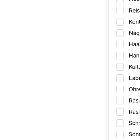
Reis
Kont
Nage
Haa
Han
Kult
Lab
Ohr
Rasi
Ras
Schm
Son