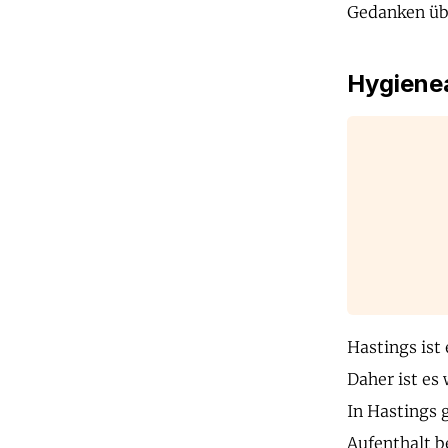
Gedanken übe
Hygienea
Hastings ist
Daher ist es 
In Hastings g
Aufenthalt b