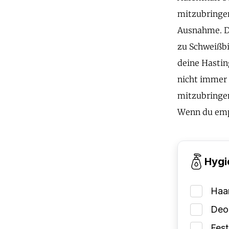
mitzubringen
Ausnahme. Du
zu Schweißbi
deine Hastin
nicht immer 
mitzubringen
Wenn du empf
Hygi
Haa
Deo
Fes