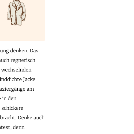
idung denken. Das
auch regnerisch
n wechselnden
inddichte Jacke
paziergänge am
e in den
 schickere
ebracht. Denke auch
htest, denn