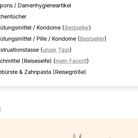
pons / Damenhygieneartikel
chentücher
ütungsmittel / Kondome
(
Bestseller
)
ütungsmittel / Pille / Kondome
(
Bestseller
)
truationstasse
(
unser Tipp
)
hmittel (Reiseseife)
(
mein Favorit
)
nbürste & Zahnpasta (Reisegröße)
g