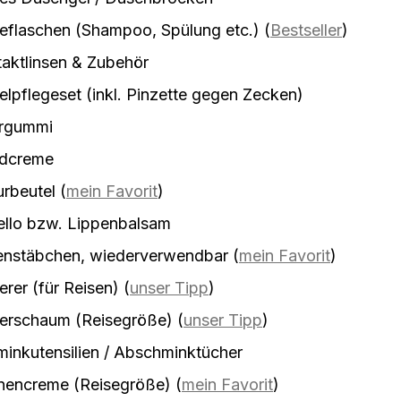
eflaschen (Shampoo, Spülung etc.)
(
Bestseller
)
aktlinsen & Zubehör
lpflegeset (inkl. Pinzette gegen Zecken)
rgummi
dcreme
urbeutel
(
mein Favorit
)
ello bzw. Lippenbalsam
enstäbchen, wiederverwendbar
(
mein Favorit
)
erer (für Reisen)
(
unser Tipp
)
ierschaum (Reisegröße)
(
unser Tipp
)
inkutensilien / Abschminktücher
nencreme (Reisegröße)
(
mein Favorit
)