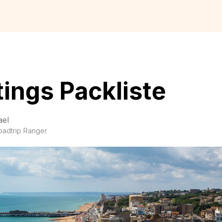
ings Packliste
ael
oadtrip Ranger