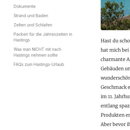
Dokumente
Strand und Baden
Zelten und Schlafen
Packen für die Jahreszeiten in
Hastings
Hast du scho
Was man NICHT mit nach
hat mich bei
Hastings nehmen sollte
charmante At
FAQs zum Hastings-Urlaub
Gebäuden und
wunderschöne
Geschmack et
im 11. Jahrh
entlang spaz
Produkten en
Aber bevor i