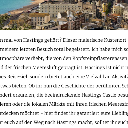
n mal von Hastings gehört? Dieser malerische Küstenort 
 meinem letzten Besuch total begeistert. Ich habe mich so
mosphäre verliebt, die von den Kopfsteinpflastergassen,
 der frischen Meeresluft geprägt ist. Hastings ist nicht n
s Reiseziel, sondern bietet auch eine Vielzahl an Aktivitä
was bieten. Ob ihr nun die Geschichte der berühmten Sc
undert erkunden, die beeindruckende Hastings Castle bes
ieren oder die lokalen Märkte mit ihren frischen Meeresf
tdecken möchtet - hier findet ihr garantiert eure Liebli
hr euch auf den Weg nach Hastings macht, solltet ihr euch