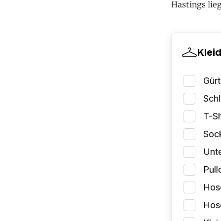
Hastings lie
Klei
Gürt
Schl
T-Sh
Soc
Unt
Pull
Hose
Hose