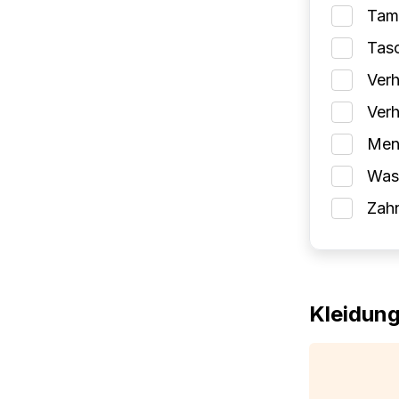
Tam
Tas
Verh
Verh
Mens
Wasc
Zah
Kleidun