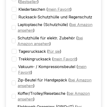
(
Bestseller
)
Kleidertaschen
(
mein Favorit
)
Rucksack-Schutzhülle und Regenschutz
Laptoptasche (Schutzhülle)
(
bei Amazon
ansehen
)
Schutzhülle für elektr. Zubehör
(
bei
Amazon ansehen
)
Tagesrucksack
(
für sie
)
Trekkingrucksack
(
mein Favorit
)
Vakuum- / Kompressionsbeutel
(
mein
Favorit
)
Zip-Beutel für Handgepäck
(
bei Amazon
ansehen
)
Koffer/Trolley/Reisetasche
(
bei Amazon
ansehen
)
Elektronik Organizer (GRID-IT)
(
bei