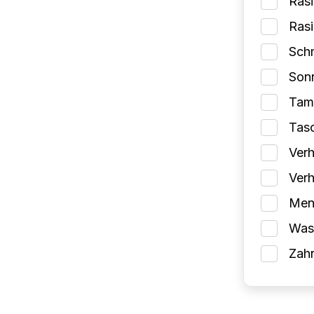
Rasi
Ras
Schm
Son
Tam
Tas
Verh
Verh
Mens
Wasc
Zah