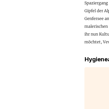
Spaziergang 
Gipfel der A
Genfersee an
malerischen 
ihr nun Kult
möchtet, Vev
Hygienea