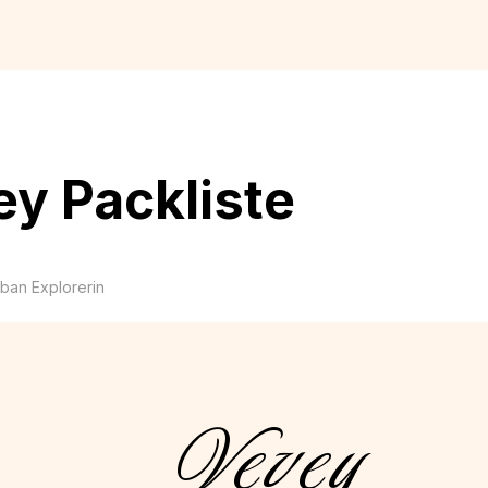
y Packliste
rban Explorerin
Vevey