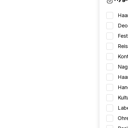
Haa
Deo
Fes
Reis
Kont
Nage
Haa
Han
Kult
Lab
Ohr