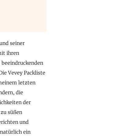
und seiner
it ihren
e beeindruckenden
Die Vevey Packliste
 meinem letzten
ndern, die
ichkeiten der
 zu süßen
erichten und
natürlich ein