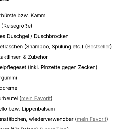
rbürste bzw. Kamm
 (Reisegröße)
tes Duschgel / Duschbrocken
eflaschen (Shampoo, Spülung etc.)
(
Bestseller
)
aktlinsen & Zubehör
lpflegeset (inkl. Pinzette gegen Zecken)
rgummi
dcreme
urbeutel
(
mein Favorit
)
ello bzw. Lippenbalsam
enstäbchen, wiederverwendbar
(
mein Favorit
)