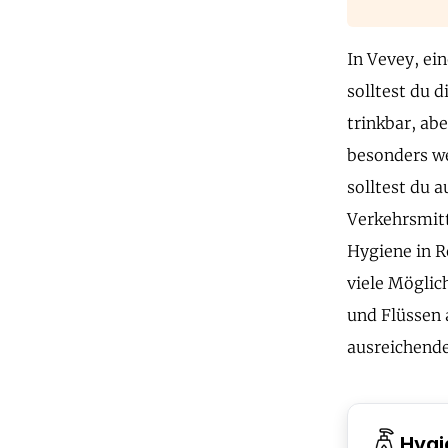
In Vevey, ei
solltest du 
trinkbar, abe
besonders we
solltest du 
Verkehrsmitt
Hygiene in R
viele Möglic
und Flüssen 
ausreichende
Hygi