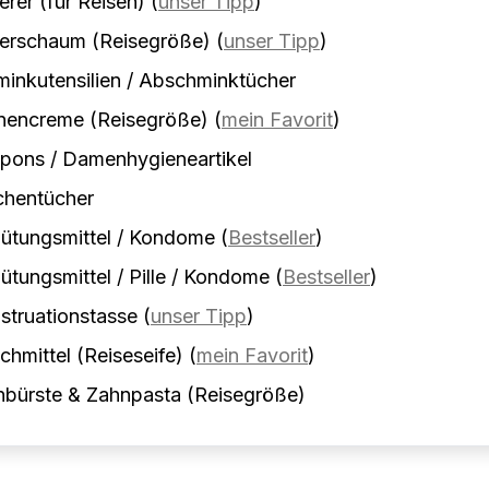
erer (für Reisen)
(
unser Tipp
)
ierschaum (Reisegröße)
(
unser Tipp
)
inkutensilien / Abschminktücher
nencreme (Reisegröße)
(
mein Favorit
)
pons / Damenhygieneartikel
chentücher
ütungsmittel / Kondome
(
Bestseller
)
ütungsmittel / Pille / Kondome
(
Bestseller
)
truationstasse
(
unser Tipp
)
hmittel (Reiseseife)
(
mein Favorit
)
nbürste & Zahnpasta (Reisegröße)