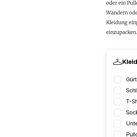
oder ein Pull
Wandern oder
Kleidung ein
einzupacken
Klei
Gürt
Schl
T-Sh
Soc
Unt
Pull