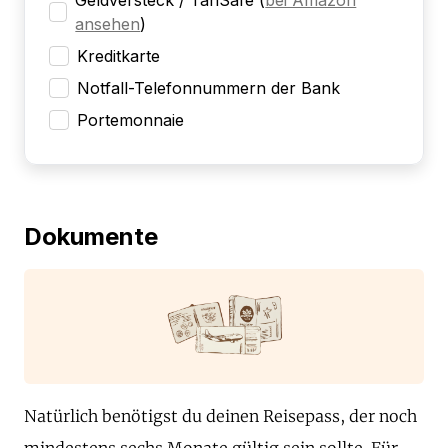
Geldversteck / TanSafe
(
bei Amazon
ansehen
)
Kreditkarte
Notfall-Telefonnummern der Bank
Portemonnaie
Dokumente
Natürlich benötigst du deinen Reisepass, der noch
mindestens sechs Monate gültig sein sollte. Für