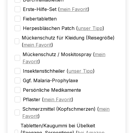
Erste-Hilfe-Set
(
mein Favorit
)
Fiebertabletten
Herpesbläschen Patch
(
unser Tipp
)
Mückenschutz für Kleidung (Reisegröße)
(
mein Favorit
)
Mückenschutz / Moskitospray
(
mein
Favorit
)
Insektenstichheiler
(
unser Tipp
)
Ggf. Malaria-Prophylaxe
Persönliche Medikamente
Pflaster
(
mein Favorit
)
Schmerzmittel (Kopfschmerzen)
(
mein
Favorit
)
Tabletten/Kaugummi bei Übelkeit
(Seegang, Serpentinen)
(
bei Amazon