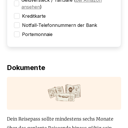
Geldversteck / TanSafe
(
bei Amazon
ansehen
)
Kreditkarte
Notfall-Telefonnummern der Bank
Portemonnaie
Dokumente
Dein Reisepass sollte mindestens sechs Monate
über das geplante Reiseende hinaus gültig sein.