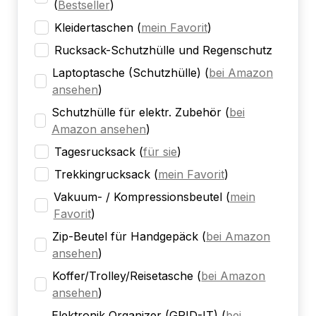
(
Bestseller
)
Kleidertaschen
(
mein Favorit
)
Rucksack-Schutzhülle und Regenschutz
Laptoptasche (Schutzhülle)
(
bei Amazon
ansehen
)
Schutzhülle für elektr. Zubehör
(
bei
Amazon ansehen
)
Tagesrucksack
(
für sie
)
Trekkingrucksack
(
mein Favorit
)
Vakuum- / Kompressionsbeutel
(
mein
Favorit
)
Zip-Beutel für Handgepäck
(
bei Amazon
ansehen
)
Koffer/Trolley/Reisetasche
(
bei Amazon
ansehen
)
Elektronik Organizer (GRID-IT)
(
bei