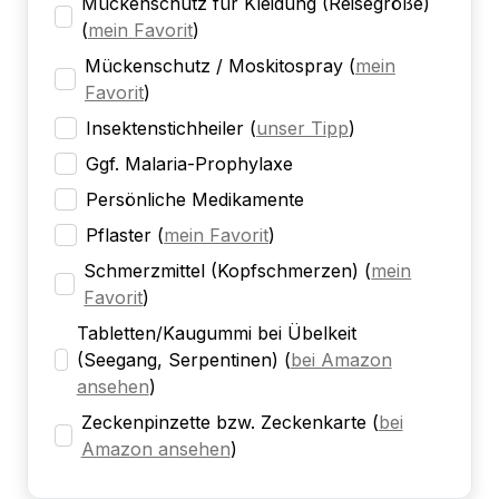
Mückenschutz für Kleidung (Reisegröße)
(
mein Favorit
)
Mückenschutz / Moskitospray
(
mein
Favorit
)
Insektenstichheiler
(
unser Tipp
)
Ggf. Malaria-Prophylaxe
Persönliche Medikamente
Pflaster
(
mein Favorit
)
Schmerzmittel (Kopfschmerzen)
(
mein
Favorit
)
Tabletten/Kaugummi bei Übelkeit
(Seegang, Serpentinen)
(
bei Amazon
ansehen
)
Zeckenpinzette bzw. Zeckenkarte
(
bei
Amazon ansehen
)