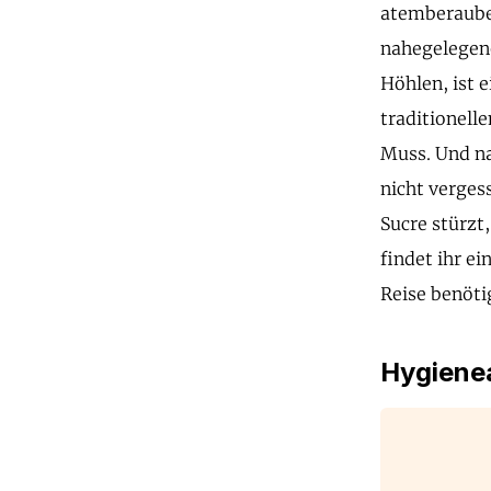
atemberauben
nahegelegen
Höhlen, ist e
traditionelle
Muss. Und na
nicht verges
Sucre stürzt,
findet ihr ei
Reise benöti
Hygienea