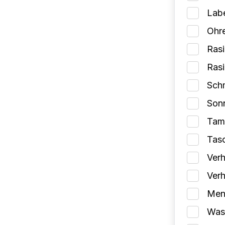
Lab
Ohr
Rasi
Ras
Schm
Son
Tam
Tas
Verh
Verh
Mens
Wasc