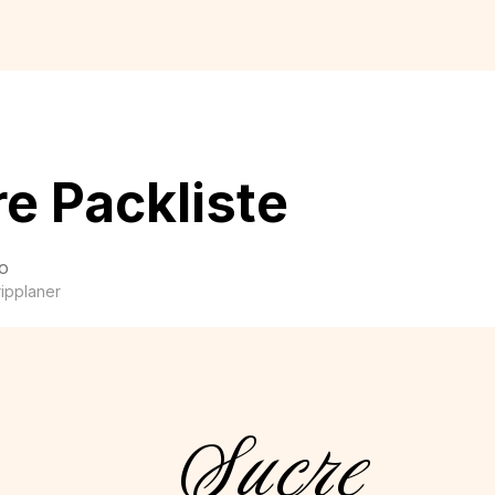
e Packliste
o
ripplaner
Sucre