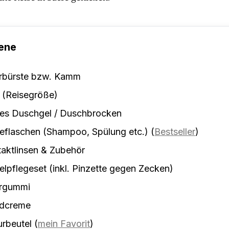
ene
rbürste bzw. Kamm
 (Reisegröße)
tes Duschgel / Duschbrocken
eflaschen (Shampoo, Spülung etc.)
(
Bestseller
)
aktlinsen & Zubehör
lpflegeset (inkl. Pinzette gegen Zecken)
rgummi
dcreme
urbeutel
(
mein Favorit
)