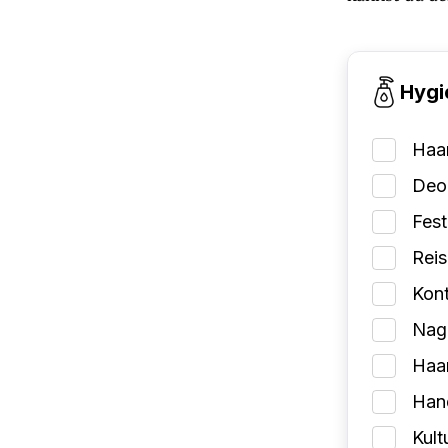
Hygi
Haa
Deo
Fes
Reis
Kont
Nage
Haa
Han
Kult