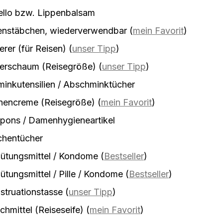
ello bzw. Lippenbalsam
enstäbchen, wiederverwendbar
(
mein Favorit
)
erer (für Reisen)
(
unser Tipp
)
ierschaum (Reisegröße)
(
unser Tipp
)
inkutensilien / Abschminktücher
nencreme (Reisegröße)
(
mein Favorit
)
pons / Damenhygieneartikel
chentücher
ütungsmittel / Kondome
(
Bestseller
)
ütungsmittel / Pille / Kondome
(
Bestseller
)
truationstasse
(
unser Tipp
)
hmittel (Reiseseife)
(
mein Favorit
)